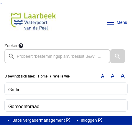
Ga naar de inhoud van deze pagina
Ga naar het zoeken
Ga naar het menu
Menu
Zoeken
A
A
A
U bevindt zich hier:
Home
Wie is wie
Griffie
Gemeenteraad
iBabs Vergadermanagement
Inloggen