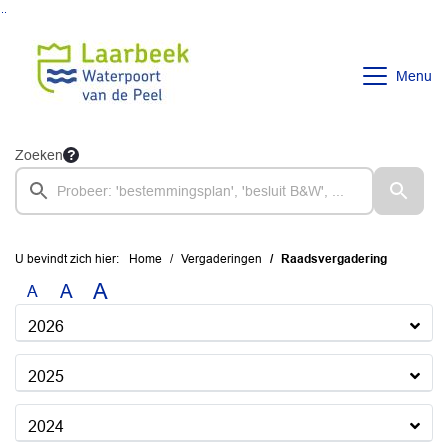
Ga naar de inhoud van deze pagina
Ga naar het zoeken
Ga naar het menu
Menu
Zoeken
U bevindt zich hier:
Home
Vergaderingen
Raadsvergadering
A
A
A
2026
2025
2024