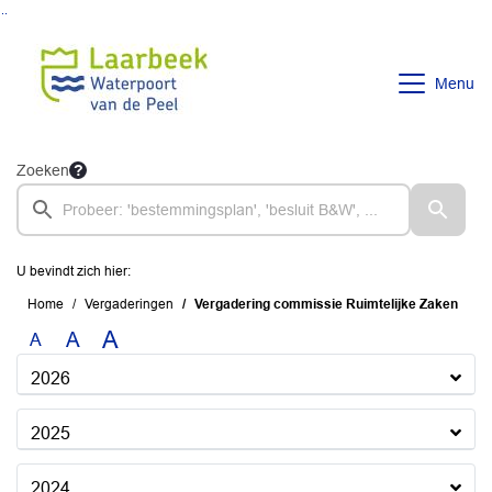
Ga naar de inhoud van deze pagina
Ga naar het zoeken
Ga naar het menu
Menu
Zoeken
U bevindt zich hier:
Home
Vergaderingen
Vergadering commissie Ruimtelijke Zaken
A
A
A
2026
2025
2024