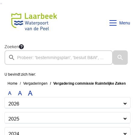
Ga naar de inhoud van deze pagina
Ga naar het zoeken
Ga naar het menu
Menu
Zoeken
U bevindt zich hier:
Home
Vergaderingen
Vergadering commissie Ruimtelijke Zaken
A
A
A
2026
2025
2024