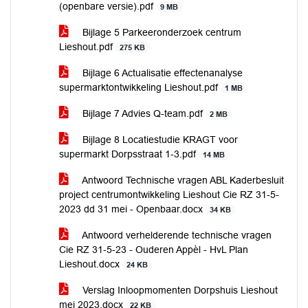
(openbare versie).pdf
9 MB
Bijlage 5 Parkeeronderzoek centrum
Lieshout.pdf
275 KB
Bijlage 6 Actualisatie effectenanalyse
supermarktontwikkeling Lieshout.pdf
1 MB
Bijlage 7 Advies Q-team.pdf
2 MB
Bijlage 8 Locatiestudie KRAGT voor
supermarkt Dorpsstraat 1-3.pdf
14 MB
Antwoord Technische vragen ABL Kaderbesluit
project centrumontwikkeling Lieshout Cie RZ 31-5-
2023 dd 31 mei - Openbaar.docx
34 KB
Antwoord verhelderende technische vragen
Cie RZ 31-5-23 - Ouderen Appèl - HvL Plan
Lieshout.docx
24 KB
Verslag Inloopmomenten Dorpshuis Lieshout
mei 2023.docx
22 KB