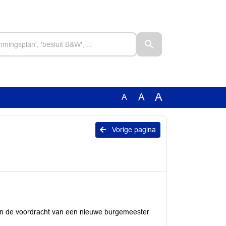
A
A
A
Vorige pagina
an de voordracht van een nieuwe burgemeester