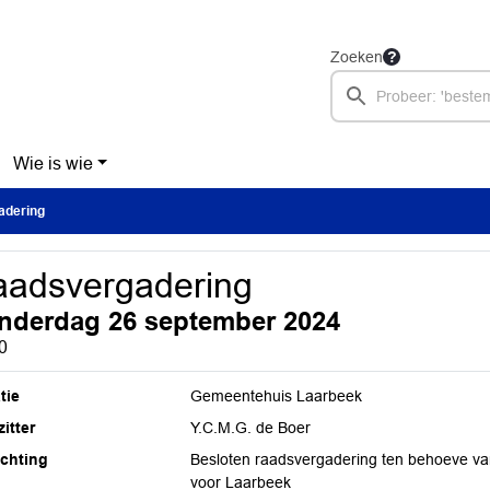
Zoeken
Wie is wie
adering
adsvergadering
nderdag 26 september 2024
0
tie
Gemeentehuis Laarbeek
itter
Y.C.M.G. de Boer
ichting
Besloten raadsvergadering ten behoeve v
voor Laarbeek