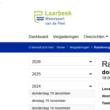
Ga naar de inhoud van deze pagina
Ga naar het zoeken
Ga naar het menu
Dashboard
Vergaderingen
Overzichten
U bevindt zich hier:
Home
Vergaderingen
Raadsverg
2026
Ra
do
2025
18:0
2024
Loca
2024
donderdag 19 december
Voorz
2024
dinsdag 19 november
Toel
2024
donderdag 14 november