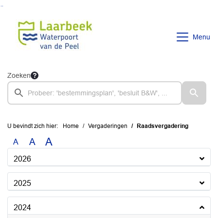
Ga naar de inhoud van deze pagina
Ga naar het zoeken
Ga naar het menu
Menu
Zoeken
U bevindt zich hier:
Home
Vergaderingen
Raadsvergadering
A
A
A
2026
2025
2024