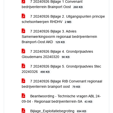
7 20240926 Bijlage 1 Convenant
bedrijventerrein Brainport Oost
268 KB
7 20240926 Bijlage 2. Uitgangspunten principe
schetsontwerpen RHDHV
2 MB
7 20240926 Bijlage 3. Advies
Samenwerkingsvorm regionaal bedrijventerrein
Brainport-Oost AKD
129 KB
7 20240926 Bijlage 4. Grondprijsadvies
Gloudemans 20240320
90 KB
7 20240926 Bijlage 5. Grondprijsadvies Stec
20240326
498 KB
7 20240926 Bijlage RIB Convenant regionaal
bedrijventerrein brainport oost
79 KB
Beantwoording - Technische vragen ABL 24-
09-04 - Regionaal bedrijventerrein-SA
43 KB
Bijlage_Exploitatiebegroting
694 KB