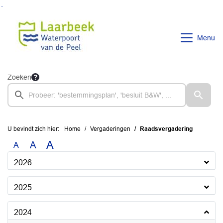
Ga naar de inhoud van deze pagina
Ga naar het zoeken
Ga naar het menu
Menu
Zoeken
U bevindt zich hier:
Home
Vergaderingen
Raadsvergadering
A
A
A
2026
2025
2024