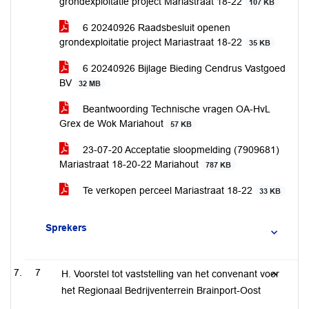
grondexploitatie project Mariastraat 18-22
107 KB
6 20240926 Raadsbesluit openen
grondexploitatie project Mariastraat 18-22
35 KB
6 20240926 Bijlage Bieding Cendrus Vastgoed
BV
32 MB
Beantwoording Technische vragen OA-HvL
Grex de Wok Mariahout
57 KB
23-07-20 Acceptatie sloopmelding (7909681)
Mariastraat 18-20-22 Mariahout
787 KB
Te verkopen perceel Mariastraat 18-22
33 KB
Sprekers
7
H. Voorstel tot vaststelling van het convenant voor
het Regionaal Bedrijventerrein Brainport-Oost